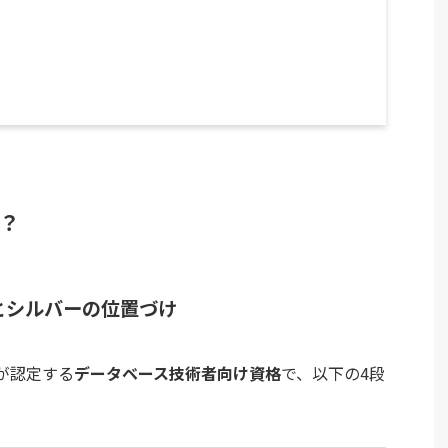
？
とシルバーの位置づけ
が認定する
データベース技術者向け資格
で、以下の4段